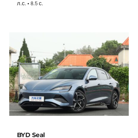
л.с. • 8.5 с.
BYD Song Plus HYBRID
BYD Seal