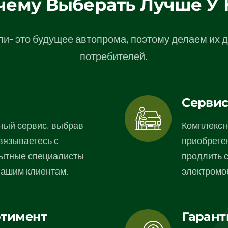
чему Выберать Лучше У 
и- это будущее автопрома, поэтому делаем их 
потребителей.
Серви
ный сервис, выбрав
Комплексн
вязываетесь с
приобрете
ытные специалисты
продлить 
нашим клиентам.
электромо
ртимент
Гарант