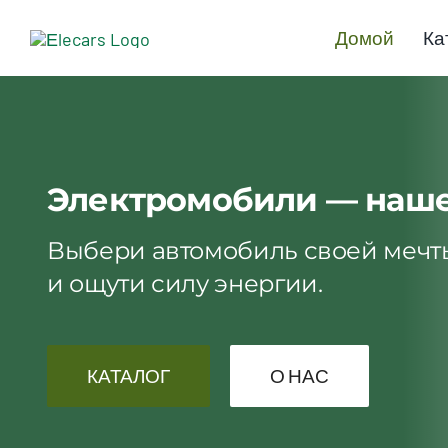
Skip
Домой
Ка
to
content
Электромобили — наш
Выбери автомобиль своей мечт
и ощути силу энергии.
КАТАЛОГ
О НАС