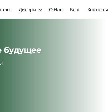
талог
Дилеры
О Нас
Блог
Контакты
е будущее
ы