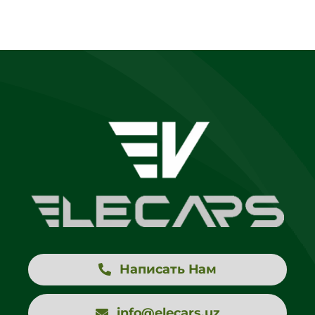
Написать Нам
info@elecars.uz