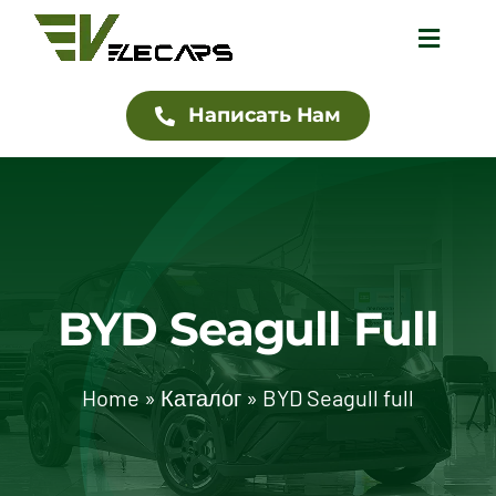
Skip
Toggle
to
Navigat
content
Написать Нам
Домой
Каталог
Дилеры
BYD Seagull Full
О нас
Блог
Home
»
Каталог
»
BYD Seagull full
Контакты