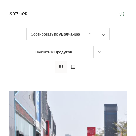
Хэтчбек
(1)
Сортировать по
умолчанию
Поазать
12 Продутов