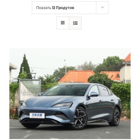
Поазать
12 Продутов