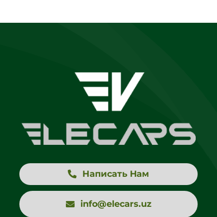
Написать Нам
info@elecars.uz