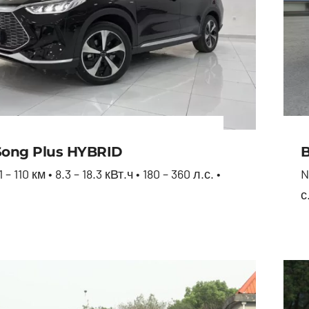
Song Plus HYBRID
B
– 110 км • 8.3 – 18.3 кВт.ч • 180 – 360 л.с. •
N
с
BYD Song Plus HYBRID