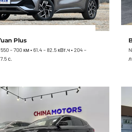
uan Plus
550 – 700 км • 61.4 – 82.5 кВт.ч • 204 –
N
 7.5 с.
л
BYD Yuan Plus