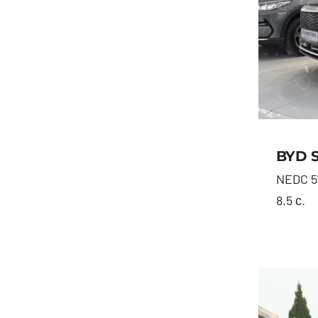
BYD 
NEDC 51 
8.5 с.