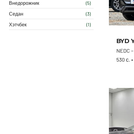
Внедорожник
(5)
Седан
(3)
Хэтчбек
(1)
BYD Y
NEDC – 
530 с. •