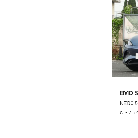
BYD S
NEDC 55
с. • 7.5 