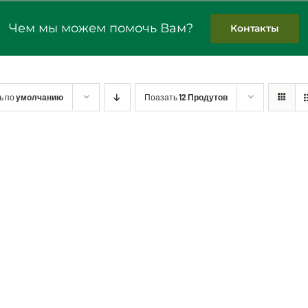
Чем мы можем помочь Вам?
Контакты
ь по
умолчанию
Поазать
12 Продутов