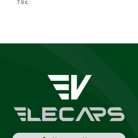
7.9 с.
BYD Han