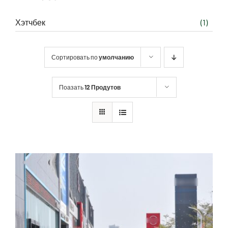
Хэтчбек
(1)
Сортировать по
умолчанию
Поазать
12 Продутов