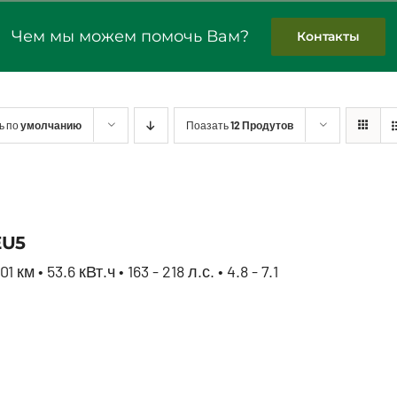
Чем мы можем помочь Вам?
Контакты
ь по
умолчанию
Поазать
12 Продутов
Baic EU5
EU5
 км • 53.6 кВт.ч • 163 - 218 л.с. • 4.8 - 7.1