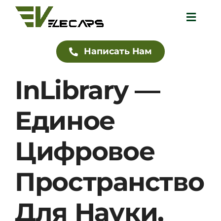
Skip
Toggle
to
Navigat
content
Написать Нам
Домой
InLibrary —
Каталог
Единое
Дилеры
Цифровое
О нас
Пространство
Блог
Для Науки,
Контакты