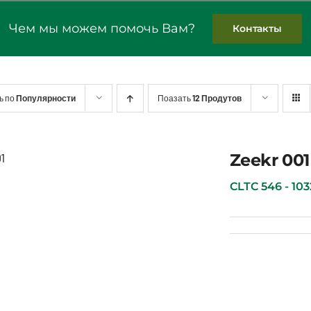
Чем мы можем помочь Вам?
Контакты
ь по
Популярности
Поазать
12 Продутов
Zeekr 001
Zeekr 001
CLTC 546 - 1032 