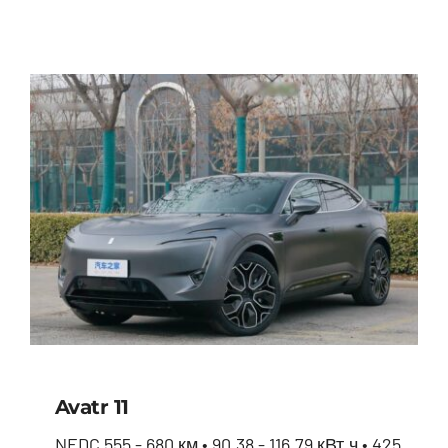
BYD Song Plus HYBRID
Avatr 11
NEDC 555 - 680 км • 90.38 - 116.79 кВт.ч • 425