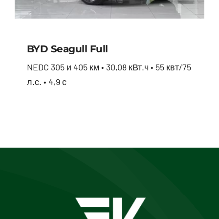
BYD Seagull Full
NEDC 305 и 405 км • 30,08 кВт.ч • 55 квт/75
л.с. • 4,9 с
BYD Seagull full