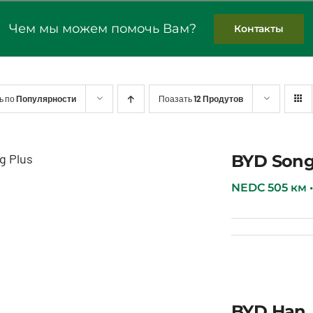
Чем мы можем помочь Вам?
Контакты
ь по
Популярности
Поазать
12 Продутов
BYD Song
BYD Song Plus
NEDC 505 км • 7
BYD Han