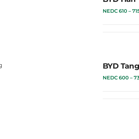
BYD Han
NEDC 610 – 715 к
BYD Tan
BYD Tang
NEDC 600 – 730 