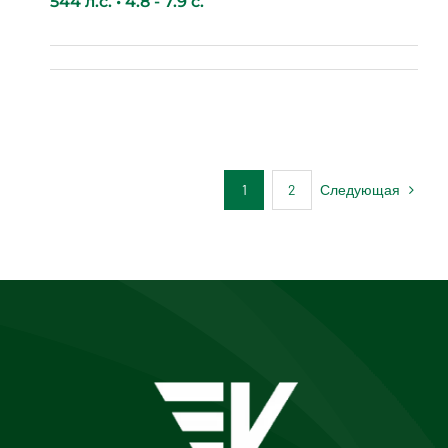
544 л.с. • 4.8 - 7.9 с.
Leap Motor С11
Следующая
1
2