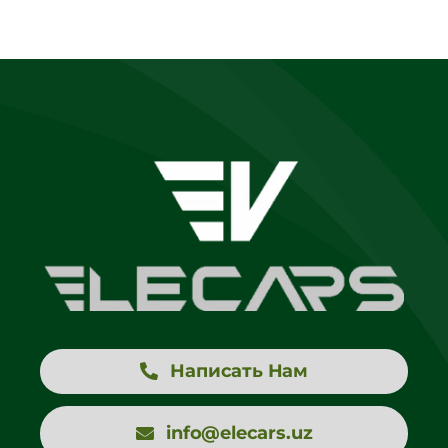
Написать Нам
info@elecars.uz