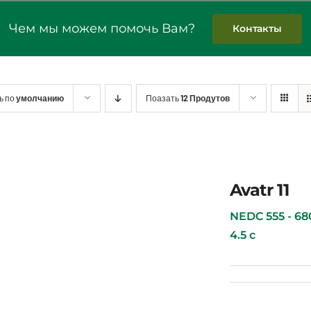
Чем мы можем помочь Вам?
Контакты
ь по
умолчанию
Поазать
12 Продутов
Avatr 11
NEDC 555 - 680 
4.5 с