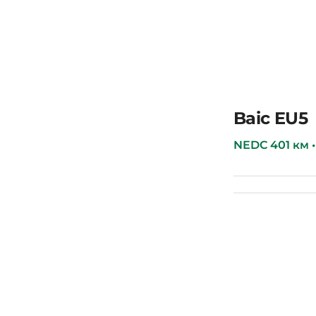
Avatr 11
Baic EU5
NEDC 401 км • 53