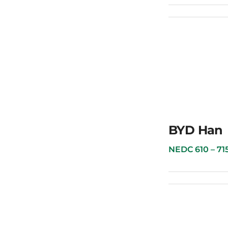
BYD E2
BYD Han
NEDC 610 – 715 к