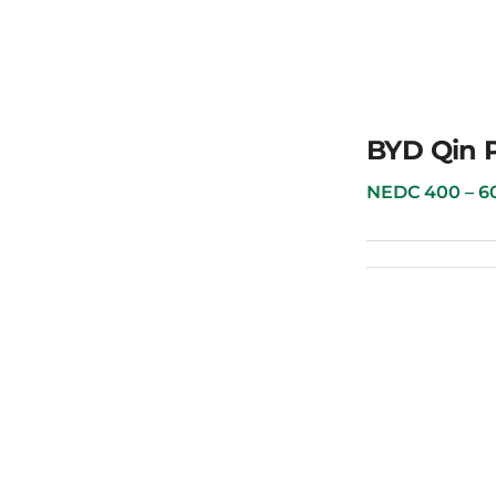
BYD Han
BYD Qin 
NEDC 400 – 600 