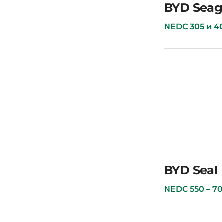
BYD Qin Plus
BYD Seagu
NEDC 305 и 405 
BYD Seagull full
BYD Seal
NEDC 550 – 700 