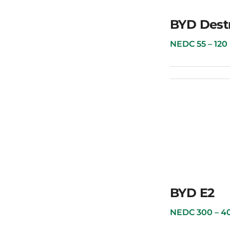
Baic EU5
BYD Dest
NEDC 55 – 120 км
BYD Destroyer 05
BYD E2
NEDC 300 – 400 