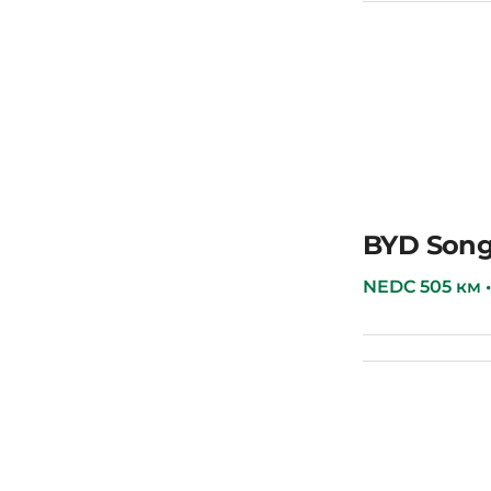
BYD Seal
BYD Song
NEDC 505 км • 7