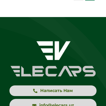
Написать Нам
info@elecars.uz