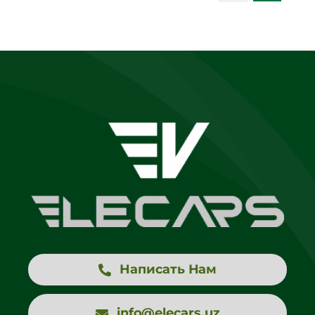
Написать Нам
info@elecars.uz