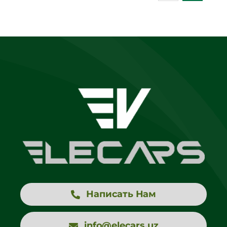
Написать Нам
info@elecars.uz