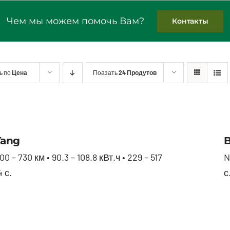
Чем мы можем помочь Вам?
Контакты
ь по
Цена
Поазать
24 Продутов
BYD Tang
Tang
0 – 730 км • 90.3 – 108.8 кВт.ч • 229 – 517
N
4 с.
с