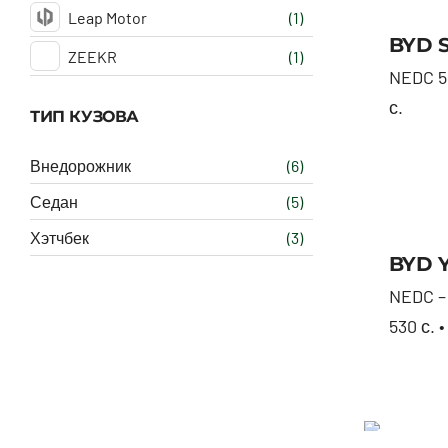
Leap Motor
(1)
BYD S
ZEEKR
(1)
NEDC 505
с.
ТИП КУЗОВА
Внедорожник
(6)
Седан
(5)
Хэтчбек
(3)
BYD Y
NEDC – 
530 с. •