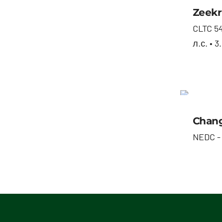
Zeekr
CLTC 54
л.с. • 3.
Chang
NEDC - 3