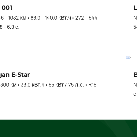
Zeekr 001
 001
L
6 - 1032 км • 86.0 - 140.0 кВт.ч • 272 - 544
N
8 - 6.9 с.
5
Changan E-star
an E-Star
B
00 км • 33.0 кВт.ч • 55 кВт / 75 л.с. • R15
N
с