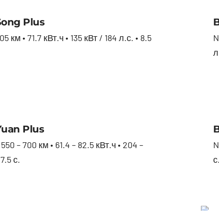
BYD Song Plus
ong Plus
B
 км • 71.7 кВт.ч • 135 кВт / 184 л.с. • 8.5
N
л
BYD Yuan Plus
uan Plus
B
550 – 700 км • 61.4 – 82.5 кВт.ч • 204 –
N
 7.5 с.
с