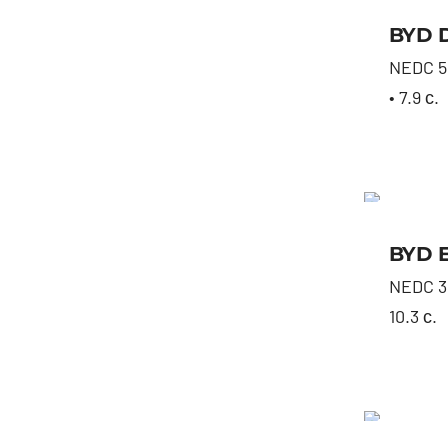
BYD D
NEDC 55 
• 7.9 с.
BYD 
NEDC 30
10.3 с.