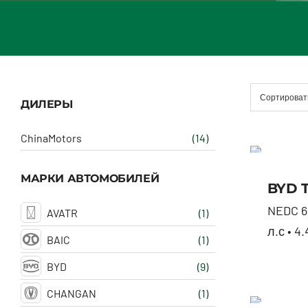
Сортироват
ДИЛЕРЫ
ChinaMotors
(14)
МАРКИ АВТОМОБИЛЕЙ
BYD 
NEDC 60
AVATR
(1)
л.с • 4.
BAIC
(1)
BYD
(9)
CHANGAN
(1)