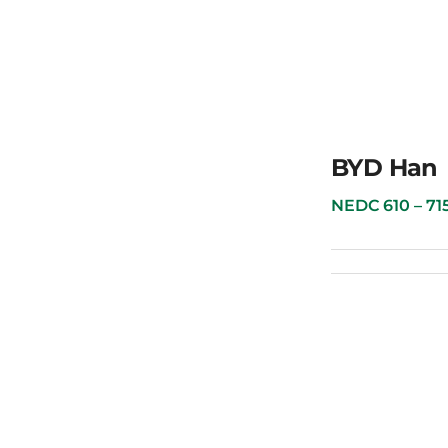
BYD Tang
BYD Han
NEDC 610 – 715 к