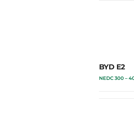
 Song Plus HYBRID
BYD E2
NEDC 300 – 400 