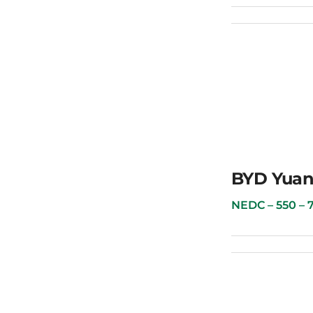
BYD Qin Plus
BYD Yuan
NEDC – 550 – 70