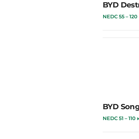
BYD Seal
BYD Dest
NEDC 55 – 120 км
BYD Destroyer 05
BYD Song
NEDC 51 – 110 км