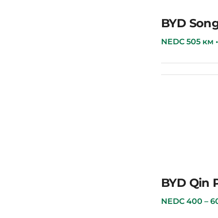
BYD Han
BYD Song
NEDC 505 км • 7
BYD Song Plus
BYD Qin 
NEDC 400 – 600 