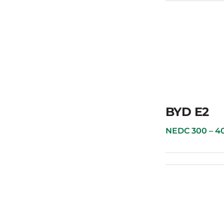
 Song Plus HYBRID
BYD E2
NEDC 300 – 400 