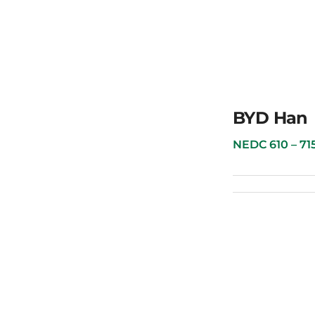
BYD Tang
BYD Han
NEDC 610 – 715 к