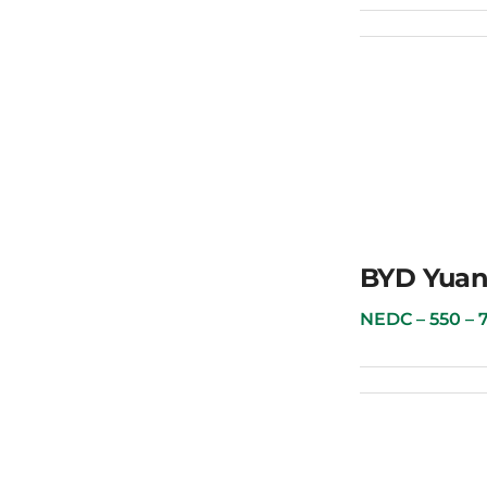
BYD Qin Plus
BYD Yuan
NEDC – 550 – 70