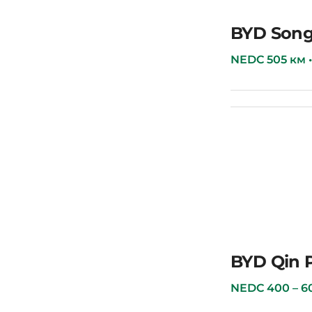
BYD Han
BYD Song
NEDC 505 км • 7
BYD Song Plus
BYD Qin 
NEDC 400 – 600 