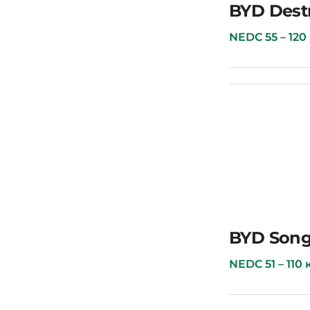
BYD Seal
BYD Dest
NEDC 55 – 120 км
BYD Destroyer 05
BYD Song
NEDC 51 – 110 км