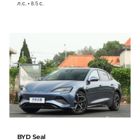
л.с. • 8.5 с.
BYD Song Plus HYBRID
BYD Seal