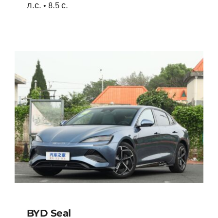
л.с. • 8.5 с.
BYD Song Plus HYBRID
BYD Seal