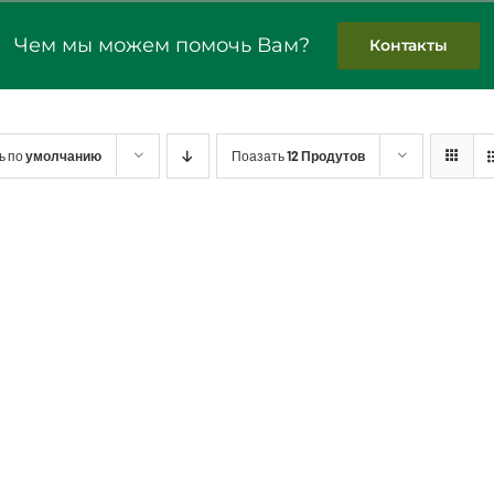
Чем мы можем помочь Вам?
Контакты
ь по
умолчанию
Поазать
12 Продутов