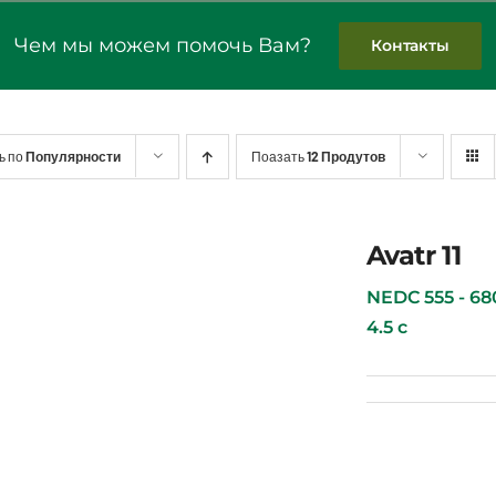
Чем мы можем помочь Вам?
Контакты
ь по
Популярности
Поазать
12 Продутов
Avatr 11
Avatr 11
NEDC 555 - 680 
4.5 с