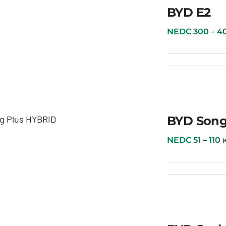
BYD E2
BYD E2
NEDC 300 – 400 
BYD Song
 Song Plus HYBRID
NEDC 51 – 110 км