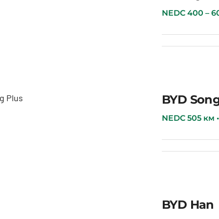
BYD Qin Plus
NEDC 400 – 600 
BYD Song
BYD Song Plus
NEDC 505 км • 7
BYD Han
BYD Han