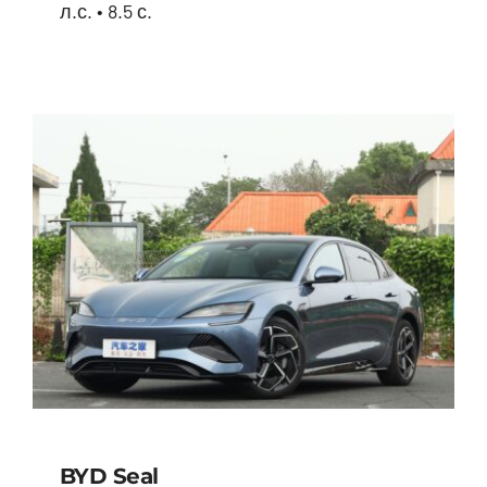
л.с. • 8.5 с.
BYD Song Plus HYBRID
BYD Seal