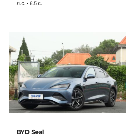
л.с. • 8.5 с.
BYD Song Plus HYBRID
BYD Seal