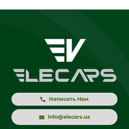
Написать Нам
info@elecars.uz