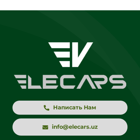
Написать Нам
info@elecars.uz