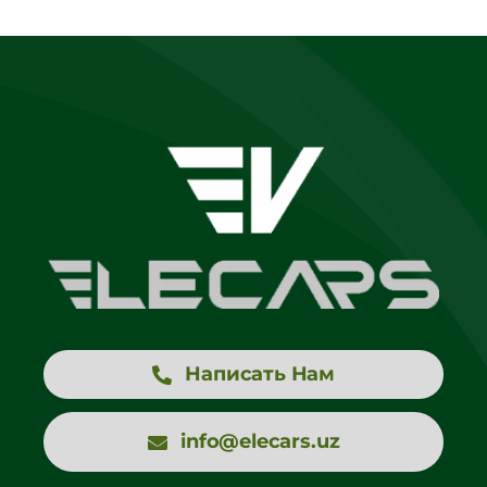
Написать Нам
info@elecars.uz