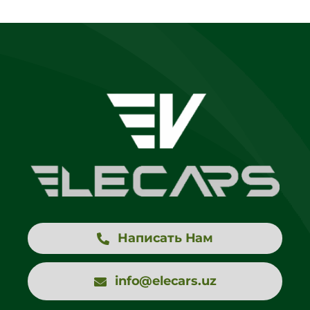
Написать Нам
info@elecars.uz