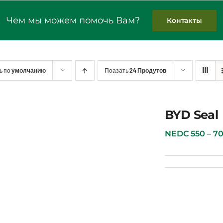
Чем мы можем помочь Вам?
Контакты
ь по
умолчанию
Поазать
24 Продутов
BYD Seal
BYD Seal
NEDC 550 – 700 