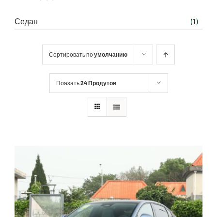
Седан
(1)
Сортировать по
умолчанию
Поазать
24 Продутов