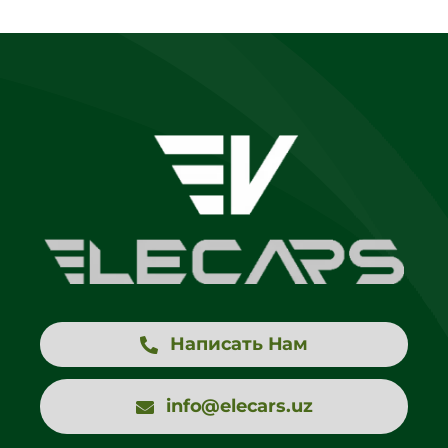
Написать Нам
info@elecars.uz