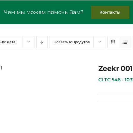
Чем мы можем помочь Вам?
Контакты
ь по
Дата
Поазать
12 Продутов
Zeekr 001
Zeekr 001
CLTC 546 - 1032 